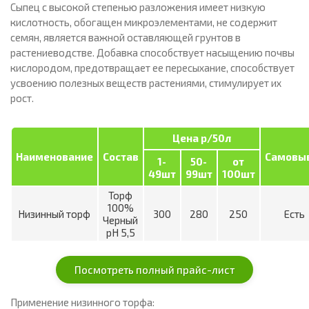
Сыпец с высокой степенью разложения имеет низкую
кислотность, обогащен микроэлементами, не содержит
семян, является важной оставляющей грунтов в
растениеводстве. Добавка способствует насыщению почвы
кислородом, предотвращает ее пересыхание, способствует
усвоению полезных веществ растениями, стимулирует их
рост.
Цена р/50л
Наименование
Состав
Самовы
1-
50-
от
49шт
99шт
100шт
Торф
100%
Низинный торф
300
280
250
Есть
Черный
pH 5,5
Посмотреть полный прайс-лист
Применение низинного торфа: