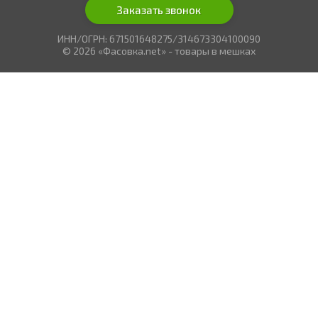
Заказать звонок
ИНН/ОГРН: 671501648275/314673304100090
© 2026 «Фасовка.net» - товары в мешках