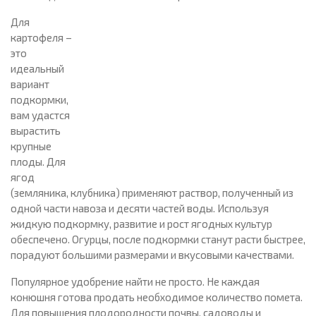
Для
картофеля –
это
идеальный
вариант
подкормки,
вам удастся
вырастить
крупные
плоды. Для
ягод
(земляника, клубника) применяют раствор, полученный из
одной части навоза и десяти частей воды. Используя
жидкую подкормку, развитие и рост ягодных культур
обеспечено. Огурцы, после подкормки станут расти быстрее,
порадуют большими размерами и вкусовыми качествами.
Популярное удобрение найти не просто. Не каждая
конюшня готова продать необходимое количество помета.
Для повышения плодородности почвы, садоводы и