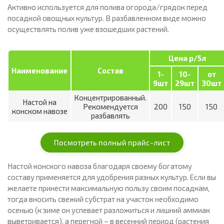
Активно используется для полива огорода/грядок перед
посадкой овощных культур. В разбавленном виде можно
осуществлять полив уже взошедших растений.
Цена р/5л
Наименование
Состав
1-
10-
от
9шт
29шт
30шт
Концентрированный.
Настой на
Рекомендуется
200
150
150
конском навозе
разбавлять
Посмотреть полный прайс-лист
Настой конского навоза благодаря своему богатому
составу применяется для удобрения разных культур. Если вы
желаете принести максимальную пользу своим посадкам,
тогда вносить свежий субстрат на участок необходимо
осенью (к зиме он успевает разложиться и лишний аммиак
выветривается), а перегной – в весенний период (растения